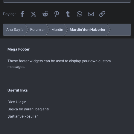
Facebook
X (Twitter)
Reddit
Pinterest
Tumblr
WhatsApp
E-posta
Link
Paylaş:
Ana Sayfa
Forumlar
Mardin
Mardin'den Haberler
Mega Footer
These footer widgets can be used to display your own custom
messages.
Useful links
Bize Ulaşın
Başka bir yararlı bağlantı
Şartlar ve koşullar