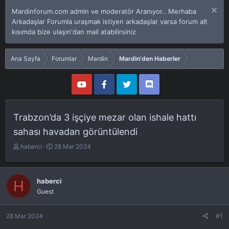
Mardinforum.com admin ve moderatör Aranıyor.. Merhaba
Arkadaşlar Forumla uraşmak istiyen arkadaşlar varsa forum alt
kısımda bize ulaşın'dan mail atabilirsiniz
Ana Sayfa
Forumlar
Mardin
Mardin'den Haberler
Trabzon’da 3 işçiye mezar olan ishale hattı
sahası havadan görüntülendi
K
B
haberci
28 Mar 2024
o
a
n
ş
u
l
haberci
H
y
a
Guest
u
n
b
g
a
ı
28 Mar 2024
#1
ş
ç