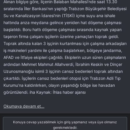
Alınan bilgiye göre, ilçenin Balaban Mahallesi’nde saat 13.30
l
t
a
a
sıralarında İller Bankası’nın yaptığı Trabzon Büyükşehir Belediyesi
t
r
Su ve Kanalizasyon İdaresi’nin (TİSKİ) içme suyu ana ishale
a
i
hattında arıza meydana gelince yeniden hat döşeme çalışması
n
h
başlatıldı. Boru hattı döşeme çalışması sırasında kaynak yapan
i
taşeron firma çalışanı işçilerin üzerine yamaçtan toprak geldi.
Toprak altında kalan 3 işçinin kurtarılması için çalışma arkadaşları
iş makineleri yardımı ile çalışma başlatırken, bölgeye jandarma,
AFAD ve İtfaiye ekipleri çağrıldı. Ekiplerin uzun süren çalışmaların
ardından Mehmet Mahmut Allahverdi, İbrahim Keskin ve Dinçer
Uzunosmanoğlu isimli 3 işçinin cansız bedenleri toprak altından
çıkartıldı. İşçilerin cansız bedenleri otopsi için Trabzon Adli Tıp
Kurumu’na kaldırılırken, olayın yaşandığı bölge ise havadan
görüntülendi. iha Kaynak: İhlas haber ajansı
Okumaya devam et...
Konuya cevap yazabilmek için giriş yapmanız veya üye olmanız
gerekmektedir.