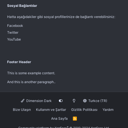
Sosyal Bağlantılar
Hatta aşağıdakiler gibi sosyal profillerinize de bağlantı verebilirsiniz:
Facebook
Twitter
YouTube
Footer Header
This is some example content.
And this is another paragraph..
Dimension Dark
Turkce (TR)
Bize Ulaşın
Kullanım ve Şartlar
Gizlilik Politikası
Yardım
Ana Sayfa
R
S
S
®