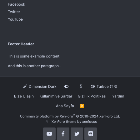
Facebook
Twitter
YouTube
Footer Header
This is some example content.
And this is another paragraph..
Dimension Dark
Turkce (TR)
Bize Ulaşın
Kullanım ve Şartlar
Gizlilik Politikası
Yardım
Ana Sayfa
R
S
S
®
Community platform by XenForo
© 2010-2024 XenForo Ltd.
XenForo theme
by xenfocus