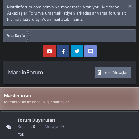
Mardinforum.com admin ve moderatör Aranıyor.. Merhaba
Arkadaşlar Forumla uraşmak istiyen arkadaşlar varsa forum alt
kısımda bize ulaşın'dan mail atabilirsiniz
Ana Sayfa
MardinForum
Yeni Mesajlar
Mardinforun
Mardinforum ile genel bilgilendirmeler.
Forum Duyuruları
Konular
0
Mesajlar
0
Yok