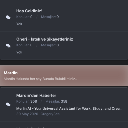
Hoş Geldiniz!
Konular
0
Mesajlar
0
Yok
Öneri - İstek ve Şikayetleriniz
Konular
0
Mesajlar
0
Yok
Mardin
Mardin Hakında her şey Burada Bulabilirsiniz..
Mardin'den Haberler
Konular
308
Mesajlar
358
Merlin AI – Your Universal Assistant for Work, Study, and Creativity! ???
30 May 2026
GregorySes