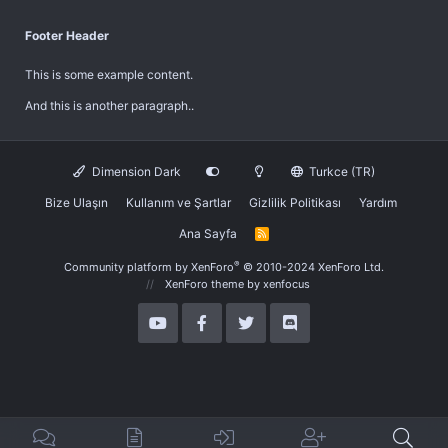
Footer Header
This is some example content.
And this is another paragraph..
Dimension Dark
Turkce (TR)
Bize Ulaşın
Kullanım ve Şartlar
Gizlilik Politikası
Yardım
Ana Sayfa
R
S
S
®
Community platform by XenForo
© 2010-2024 XenForo Ltd.
XenForo theme
by xenfocus