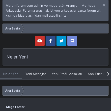
Mardinforum.com admin ve moderatör Aranıyor.. Merhaba
Arkadaşlar Forumla uraşmak istiyen arkadaşlar varsa forum alt
kısımda bize ulaşın'dan mail atabilirsiniz
Ana Sayfa
Neler Yeni
Neler Yeni
Yeni Mesajlar
Yeni Profil Mesajları
Son Etkinlikler
Ana Sayfa
Mega Footer