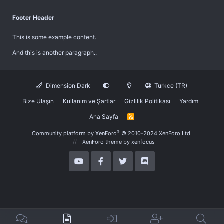
Footer Header
This is some example content.
And this is another paragraph..
Dimension Dark
Turkce (TR)
Bize Ulaşın
Kullanım ve Şartlar
Gizlilik Politikası
Yardım
Ana Sayfa
R
S
S
®
Community platform by XenForo
© 2010-2024 XenForo Ltd.
XenForo theme
by xenfocus