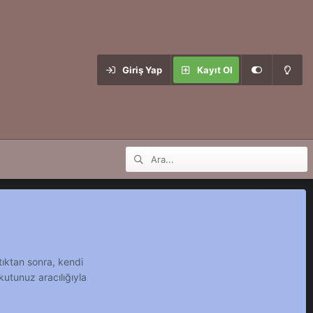
Giriş Yap
Kayıt Ol
tıktan sonra, kendi
kutunuz aracılığıyla