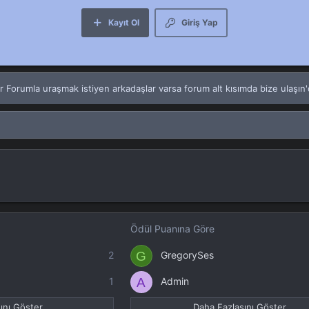
Kayıt Ol
Giriş Yap
rumla uraşmak istiyen arkadaşlar varsa forum alt kısımda bize ulaşın'da
Ödül Puanına Göre
G
2
GregorySes
A
1
Admin
nı Göster...
Daha Fazlasını Göster...