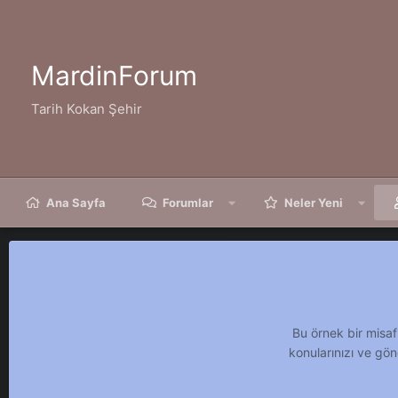
MardinForum
Tarih Kokan Şehir
Ana Sayfa
Forumlar
Neler Yeni
Bu örnek bir misaf
konularınızı ve gön