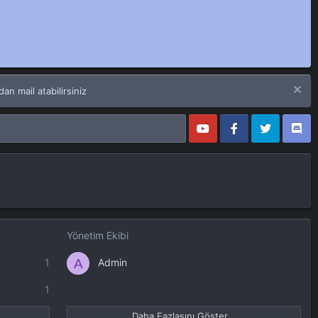
n mail atabilirsiniz
Yönetim Ekibi
A
1
Admin
1
Daha Fazlasını Göster...