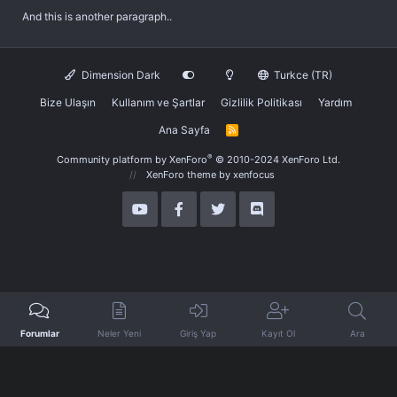
And this is another paragraph..
Dimension Dark
Turkce (TR)
Bize Ulaşın
Kullanım ve Şartlar
Gizlilik Politikası
Yardım
Ana Sayfa
R
S
S
®
Community platform by XenForo
© 2010-2024 XenForo Ltd.
XenForo theme
by xenfocus
Forumlar
Neler Yeni
Giriş Yap
Kayıt Ol
Ara