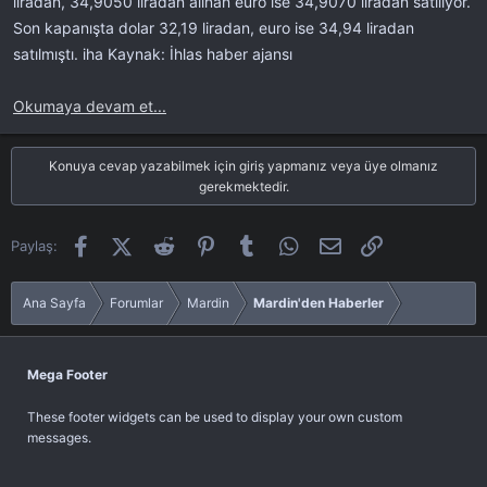
liradan, 34,9050 liradan alınan euro ise 34,9070 liradan satılıyor.
t
r
Son kapanışta dolar 32,19 liradan, euro ise 34,94 liradan
a
i
satılmıştı. iha Kaynak: İhlas haber ajansı
n
h
i
Okumaya devam et...
Konuya cevap yazabilmek için giriş yapmanız veya üye olmanız
gerekmektedir.
Facebook
X (Twitter)
Reddit
Pinterest
Tumblr
WhatsApp
E-posta
Link
Paylaş:
Ana Sayfa
Forumlar
Mardin
Mardin'den Haberler
Mega Footer
These footer widgets can be used to display your own custom
messages.