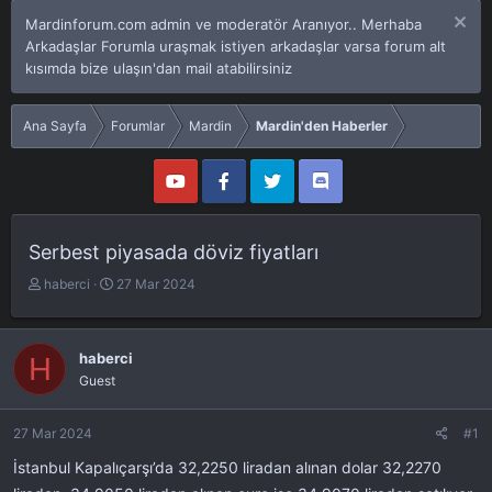
Mardinforum.com admin ve moderatör Aranıyor.. Merhaba
Arkadaşlar Forumla uraşmak istiyen arkadaşlar varsa forum alt
kısımda bize ulaşın'dan mail atabilirsiniz
Ana Sayfa
Forumlar
Mardin
Mardin'den Haberler
Serbest piyasada döviz fiyatları
K
B
haberci
27 Mar 2024
o
a
n
ş
u
l
haberci
H
y
a
Guest
u
n
b
g
a
ı
27 Mar 2024
#1
ş
ç
İstanbul Kapalıçarşı’da 32,2250 liradan alınan dolar 32,2270
l
t
a
a