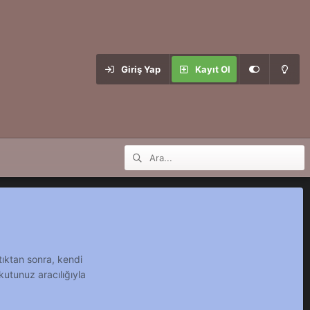
Giriş Yap
Kayıt Ol
tıktan sonra, kendi
kutunuz aracılığıyla