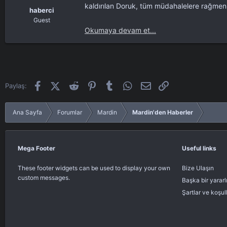
l
t
kaldırılan Doruk, tüm müdahalelere rağmen h
haberci
a
a
Guest
t
r
Okumaya devam et...
a
i
n
h
i
Facebook
X (Twitter)
Reddit
Pinterest
Tumblr
WhatsApp
E-posta
Link
Paylaş:
Ana Sayfa
Forumlar
Mardin
Mardin'den Haberler
Mega Footer
Useful links
These footer widgets can be used to display your own
Bize Ulaşın
custom messages.
Başka bir yararl
Şartlar ve koşul