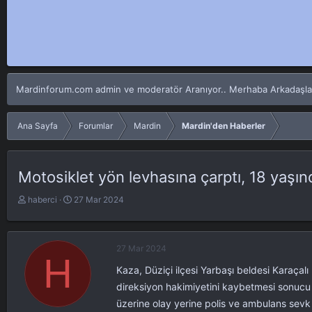
Mardinforum.com admin ve moderatör Aranıyor.. Merhaba Arkadaşlar Fo
Ana Sayfa
Forumlar
Mardin
Mardin'den Haberler
Motosiklet yön levhasına çarptı, 18 yaşın
K
B
haberci
27 Mar 2024
o
a
n
ş
u
l
27 Mar 2024
y
a
H
u
n
Kaza, Düziçi ilçesi Yarbaşı beldesi Karaça
b
g
direksiyon hakimiyetini kaybetmesi sonucu 
a
ı
üzerine olay yerine polis ve ambulans sevk 
ş
ç