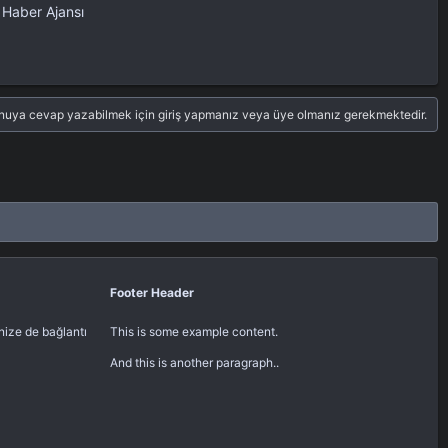
s Haber Ajansı
nuya cevap yazabilmek için giriş yapmanız veya üye olmanız gerekmektedir.
Footer Header
inize de bağlantı
This is some example content.
And this is another paragraph..