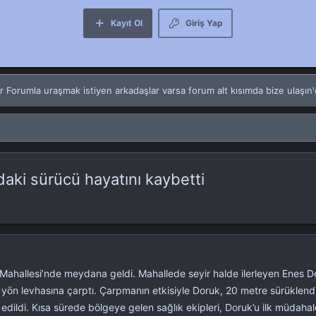
Kayıt Ol
Giriş Yap
rumla uraşmak istiyen arkadaşlar varsa forum alt kısımda bize ulaşın'da
daki sürücü hayatını kaybetti
lı Mahallesi’nde meydana geldi. Mahallede seyir halde ilerleyen Enes 
yön levhasına çarptı. Çarpmanın etkisiyle Doruk, 20 metre sürüklendi.
edildi. Kısa sürede bölgeye gelen sağlık ekipleri, Doruk’u ilk müdaha