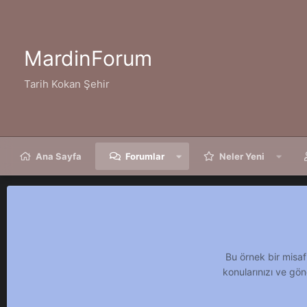
MardinForum
Tarih Kokan Şehir
Ana Sayfa
Forumlar
Neler Yeni
Bu örnek bir misaf
konularınızı ve gön