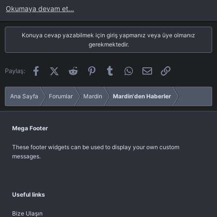
Okumaya devam et...
Konuya cevap yazabilmek için giriş yapmanız veya üye olmanız
gerekmektedir.
Facebook
X (Twitter)
Reddit
Pinterest
Tumblr
WhatsApp
E-posta
Link
Paylaş:
Ana Sayfa
Forumlar
Mardin
Mardin'den Haberler
Mega Footer
These footer widgets can be used to display your own custom
messages.
Useful links
Bize Ulaşın