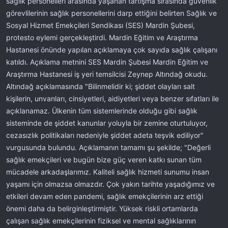
sağlık personelleri arasında yaşanan tartışma sırasında güvenlik
t
r
görevlilerinin sağlık personellerini darp ettiğini belirten Sağlık ve
a
i
Sosyal Hizmet Emekçileri Sendikası (SES) Mardin Şubesi,
n
h
protesto eylemi gerçekleştirdi. Mardin Eğitim ve Araştırma
i
Hastanesi önünde yapılan açıklamaya çok sayıda sağlık çalışanı
katıldı. Açıklama metnini SES Mardin Şubesi Mardin Eğitim ve
Araştırma Hastanesi iş yeri temsilcisi Zeynep Altındağ okudu.
Altındağ açıklamasında "Bilinmelidir ki; şiddet olayları salt
kişilerin, unvanları, cinsiyetleri, aidiyetleri veya benzer sıfatları ile
açıklanamaz. Ülkenin tüm sistemlerinde olduğu gibi sağlık
sisteminde de şiddet kanunlar yoluyla bir zemine oturtuluyor,
cezasızlık politikaları nedeniyle şiddet adeta teşvik ediliyor"
vurgusunda bulundu. Açıklamanın tamamı şu şekilde; "Değerli
sağlık emekçileri ve bugün bize güç veren katkı sunan tüm
mücadele arkadaşlarımız. Kaliteli sağlık hizmeti sunumu insan
yaşamı için olmazsa olmazdır. Çok yakın tarihte yaşadığımız ve
etkileri devam eden pandemi, sağlık emekçilerinin arz ettiği
önemi daha da belirginleştirmiştir. Yüksek riskli ortamlarda
çalışan sağlık emekçilerinin fiziksel ve mental sağlıklarının