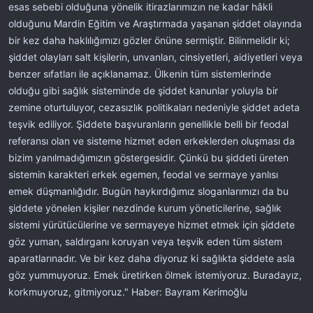
esas sebebi olduğuna yönelik itirazlarımızın ne kadar hâkli
olduğunu Mardin Eğitim ve Araştırmada yaşanan şiddet olayında
bir kez daha haklılığımızı gözler önüne sermiştir. Bilinmelidir ki;
şiddet olayları salt kişilerin, unvanları, cinsiyetleri, aidiyetleri veya
benzer sıfatları ile açıklanamaz. Ülkenin tüm sistemlerinde
olduğu gibi sağlık sisteminde de şiddet kanunlar yoluyla bir
zemine oturtuluyor, cezasızlık politikaları nedeniyle şiddet adeta
teşvik ediliyor. Şiddete başvuranların genellikle belli bir feodal
referansı olan ve sisteme hizmet eden erkeklerden oluşması da
bizim yanılmadığımızın göstergesidir. Çünkü bu şiddeti üreten
sistemin karakteri erkek egemen, feodal ve sermaye yanlısı
emek düşmanlığıdır. Bugün haykırdığımız sloganlarımızı da bu
şiddete yönelen kişiler nezdinde kurum yöneticilerine, sağlık
sistemi yürütücülerine ve sermayeye hizmet etmek için şiddete
göz yuman, saldırganı koruyan veya teşvik eden tüm sistem
aparatlarınadır. Ve bir kez daha diyoruz ki sağlıkta şiddete asla
göz yummuyoruz. Emek üretirken ölmek istemiyoruz. Buradayız,
korkmuyoruz, gitmiyoruz." Haber: Bayram Kerimoğlu