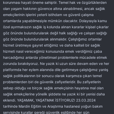
korunması hayati öneme sahiptir. Temel hak ve özgürlüklerden
olan yaşam hakkının güvence altına alınabilmesi, ancak sağlık
emekçilerinin işlerini yeterli istihdam ve güvenli çalışma
ortamlarda yapabilmesiyle mümkün olacaktır. Dolayısıyla kamu
özel ayırmaksızın sağlık iş kolunda alınan kararlar kişisel çıkarlar
göz önünde bulundurularak değil halk sağlığı ve çalışan sağlığı
göz önünde bulundurularak alınmalıdır. Çalıştığımız ortamlar
hizmet üretmeye gayret ettiğimiz ve daha kaliteli bir sağlık
hizmeti nasıl vereceğimiz konusunda emek verdiğimiz çaba
harcadığımız anlarda yönetimsel problemlerle mücadele etmek
zorunda bırakılıyoruz. Ne yazık ki uzun süre devam eden ve her
platformda her eylem alanında dile getirmeye çalıştığımız yanlış
sağlık politikalarının bir sonucu olarak karşımıza çıkan temel
problemlerden biri de güvenlik zafiyetleridir. Bu zafiyetlerin
sebep olduğu ve birçok sağlık emekçisinin hayatına mal olan
sağlık emekçilerine yönelik şiddete ne yazık ki bir yenisi daha
eklendi. YAŞAMAK, YAŞATMAK İSTİYORUZ! 23.03.2024
tarihinde Mardin Eğitim ve Araştırma hastanesi yoğun bakım
servisinde kurallar gereği güvenlik eşliğinde her gün