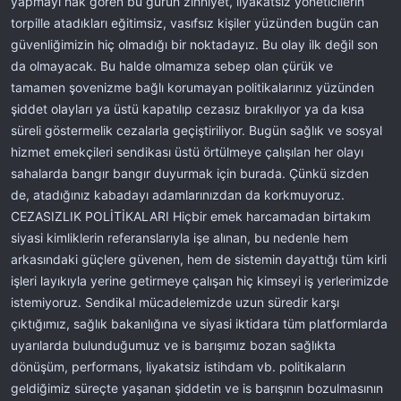
yapmayı hak gören bu güruh zihniyet, liyakatsiz yöneticilerin
torpille atadıkları eğitimsiz, vasıfsız kişiler yüzünden bugün can
güvenliğimizin hiç olmadığı bir noktadayız. Bu olay ilk değil son
da olmayacak. Bu halde olmamıza sebep olan çürük ve
tamamen şovenizme bağlı korumayan politikalarınız yüzünden
şiddet olayları ya üstü kapatılıp cezasız bırakılıyor ya da kısa
süreli göstermelik cezalarla geçiştiriliyor. Bugün sağlık ve sosyal
hizmet emekçileri sendikası üstü örtülmeye çalışılan her olayı
sahalarda bangır bangır duyurmak için burada. Çünkü sizden
de, atadığınız kabadayı adamlarınızdan da korkmuyoruz.
CEZASIZLIK POLİTİKALARI Hiçbir emek harcamadan birtakım
siyasi kimliklerin referanslarıyla işe alınan, bu nedenle hem
arkasındaki güçlere güvenen, hem de sistemin dayattığı tüm kirli
işleri layıkıyla yerine getirmeye çalışan hiç kimseyi iş yerlerimizde
istemiyoruz. Sendikal mücadelemizde uzun süredir karşı
çıktığımız, sağlık bakanlığına ve siyasi iktidara tüm platformlarda
uyarılarda bulunduğumuz ve is barışımız bozan sağlıkta
dönüşüm, performans, liyakatsiz istihdam vb. politikaların
geldiğimiz süreçte yaşanan şiddetin ve is barışının bozulmasının