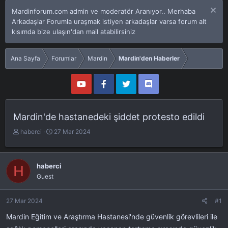
Mardinforum.com admin ve moderatör Aranıyor.. Merhaba
Arkadaşlar Forumla uraşmak istiyen arkadaşlar varsa forum alt
kısımda bize ulaşın'dan mail atabilirsiniz
Ana Sayfa
Forumlar
Mardin
Mardin'den Haberler
Mardin'de hastanedeki şiddet protesto edildi
K
B
haberci
27 Mar 2024
o
a
n
ş
u
l
haberci
H
y
a
Guest
u
n
b
g
a
ı
27 Mar 2024
#1
ş
ç
Mardin Eğitim ve Araştırma Hastanesi'nde güvenlik görevlileri ile
l
t
a
a