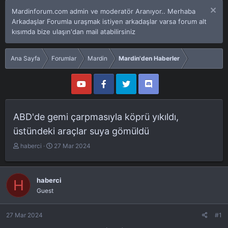
Mardinforum.com admin ve moderatör Aranıyor.. Merhaba
Arkadaşlar Forumla uraşmak istiyen arkadaşlar varsa forum alt
kısımda bize ulaşın'dan mail atabilirsiniz
Ana Sayfa
Forumlar
Mardin
Mardin'den Haberler
ABD'de gemi çarpmasıyla köprü yıkıldı,
üstündeki araçlar suya gömüldü
K
B
haberci
27 Mar 2024
o
a
n
ş
u
l
haberci
H
y
a
Guest
u
n
b
g
a
ı
27 Mar 2024
#1
ş
ç