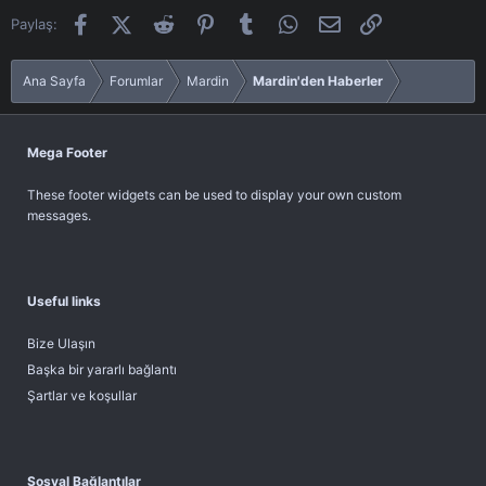
Facebook
X (Twitter)
Reddit
Pinterest
Tumblr
WhatsApp
E-posta
Link
Paylaş:
Ana Sayfa
Forumlar
Mardin
Mardin'den Haberler
Mega Footer
These footer widgets can be used to display your own custom
messages.
Useful links
Bize Ulaşın
Başka bir yararlı bağlantı
Şartlar ve koşullar
Sosyal Bağlantılar