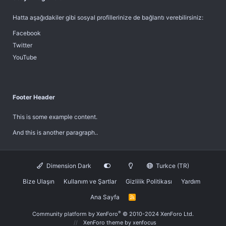
Hatta aşağıdakiler gibi sosyal profillerinize de bağlantı verebilirsiniz:
Facebook
Twitter
YouTube
Footer Header
This is some example content.
And this is another paragraph..
Dimension Dark
Turkce (TR)
Bize Ulaşın
Kullanım ve Şartlar
Gizlilik Politikası
Yardım
Ana Sayfa
R
S
S
®
Community platform by XenForo
© 2010-2024 XenForo Ltd.
XenForo theme
by xenfocus