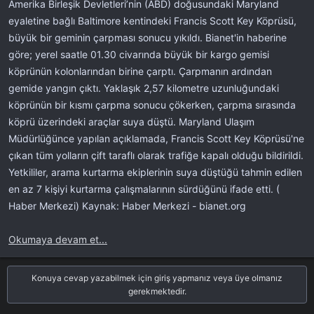
Amerika Birleşik Devletleri’nin (ABD) doğusundaki Maryland
l
t
a
a
eyaletine bağlı Baltimore kentindeki Francis Scott Key Köprüsü,
t
r
büyük bir geminin çarpması sonucu yıkıldı. Bianet'in haberine
a
i
göre; yerel saatle 01.30 civarında büyük bir kargo gemisi
n
h
köprünün kolonlarından birine çarptı. Çarpmanın ardından
i
gemide yangın çıktı. Yaklaşık 2,57 kilometre uzunluğundaki
köprünün bir kısmı çarpma sonucu çökerken, çarpma sırasında
köprü üzerindeki araçlar suya düştü. Maryland Ulaşım
Müdürlüğünce yapılan açıklamada, Francis Scott Key Köprüsü'ne
çıkan tüm yolların çift taraflı olarak trafiğe kapalı olduğu bildirildi.
Yetkililer, arama kurtarma ekiplerinin suya düştüğü tahmin edilen
en az 7 kişiyi kurtarma çalışmalarının sürdüğünü ifade etti. (
Haber Merkezi) Kaynak: Haber Merkezi - bianet.org
Okumaya devam et...
Konuya cevap yazabilmek için giriş yapmanız veya üye olmanız
gerekmektedir.